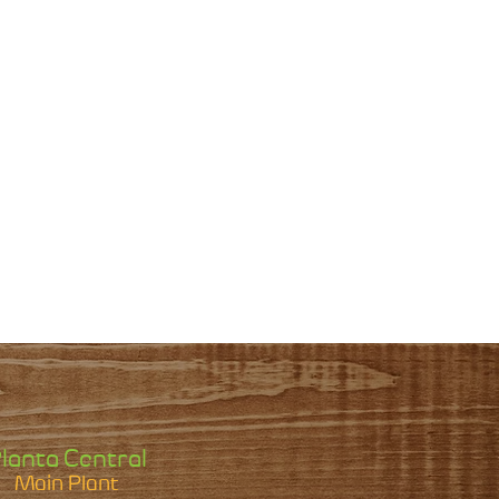
lanta Central
Main Plant