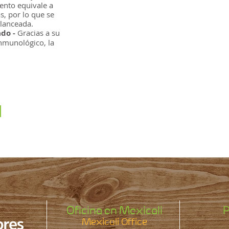
mento equivale a
, por lo que se
alanceada.
do -
Gracias a su
inmunológico, la
.
Oficina en Mexicali
P
Mexicali Office