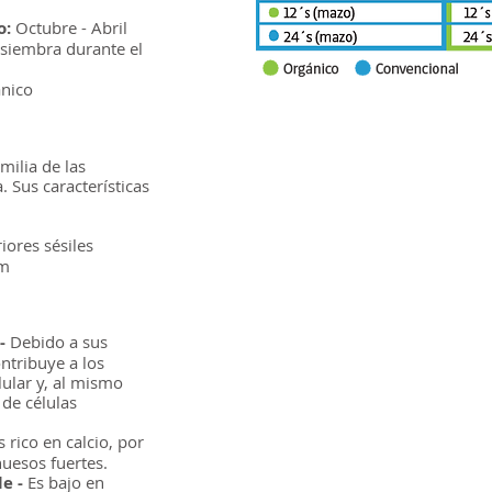
o:
Octubre - Abril
siembra durante el
nico
amilia de las
. Sus características
iores sésiles
cm
 -
Debido a sus
ontribuye a los
ular y, al mismo
 de células
 rico en calcio, por
uesos fuertes.
e -
Es bajo en