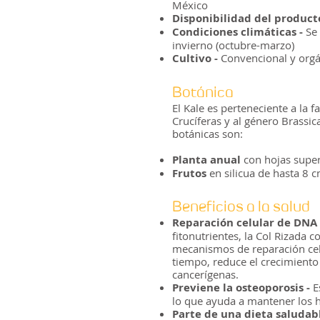
México
Disponibilidad del product
Condiciones climáticas -
Se 
invierno (octubre-marzo)
Cultivo -
Convencional y orgá
Botánica
El Kale es perteneciente a la f
Crucíferas y al género Brassica
botánicas son:
Planta anual
con hojas super
Frutos
en silicua de hasta 8 
Beneficios a la salud
Reparación celular de DNA
fitonutrientes, la Col Rizada c
mecanismos de reparación cel
tiempo, reduce el crecimiento
cancerígenas.
Previene la osteoporosis -
Es
lo que ayuda a mantener los h
Parte de una dieta saludabl